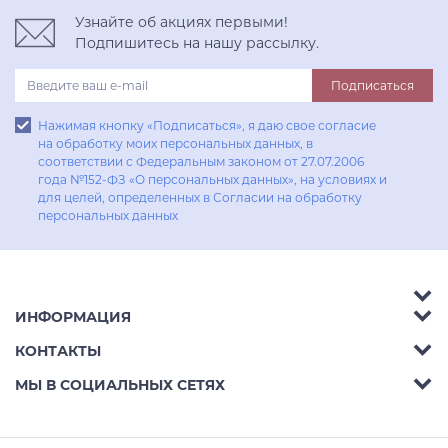
Узнайте об акциях первыми!
Подпишитесь на нашу рассылку.
Подписаться
Нажимая кнопку «Подписаться», я даю свое согласие
на обработку моих персональных данных, в
соответствии с Федеральным законом от 27.07.2006
года №152-ФЗ «О персональных данных», на условиях и
для целей, определенных в Согласии на обработку
персональных данных
ИНФОРМАЦИЯ
Аксессуары
КОНТАКТЫ
Акции
Гостиные
Телефон:
8 (800) 302-42-39
МЫ В СОЦИАЛЬНЫХ СЕТЯХ
Доставка
Кухни
E-mail:
info@aphome.ru
Оплата
Кабинеты