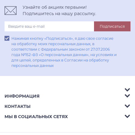
Узнайте об акциях первыми!
Подпишитесь на нашу рассылку.
Подписаться
Нажимая кнопку «Подписаться», я даю свое согласие
на обработку моих персональных данных, в
соответствии с Федеральным законом от 27.07.2006
года №152-ФЗ «О персональных данных», на условиях и
для целей, определенных в Согласии на обработку
персональных данных
ИНФОРМАЦИЯ
Аксессуары
КОНТАКТЫ
Акции
Гостиные
Телефон:
8 (800) 302-42-39
МЫ В СОЦИАЛЬНЫХ СЕТЯХ
Доставка
Кухни
E-mail:
info@aphome.ru
Оплата
Кабинеты