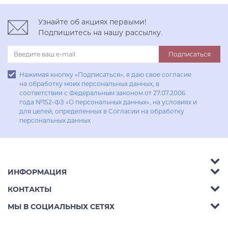
Узнайте об акциях первыми!
Подпишитесь на нашу рассылку.
Подписаться
Нажимая кнопку «Подписаться», я даю свое согласие
на обработку моих персональных данных, в
соответствии с Федеральным законом от 27.07.2006
года №152-ФЗ «О персональных данных», на условиях и
для целей, определенных в Согласии на обработку
персональных данных
ИНФОРМАЦИЯ
Аксессуары
КОНТАКТЫ
Акции
Гостиные
Телефон:
8 (800) 302-42-39
МЫ В СОЦИАЛЬНЫХ СЕТЯХ
Доставка
Кухни
E-mail:
info@aphome.ru