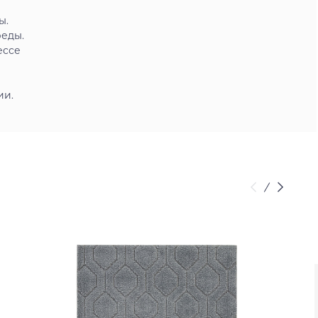
ы.
реды.
ессе
ии.