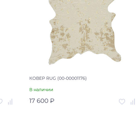
КОВЕР RUG (00-00001176)
В наличии
17 600 ₽
001177
Артикул
00-00001176
Китай
Страна
Китай
В корзину