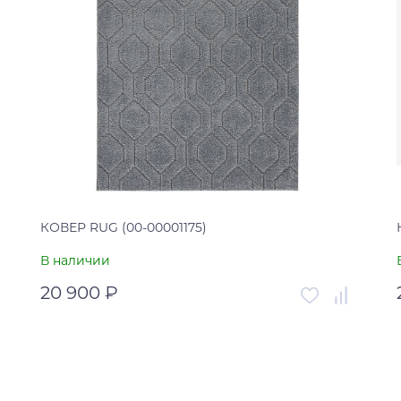
КОВЕР RUG (00-00001175)
В наличии
20 900 ₽
Артикул
00-00001175
Страна
США
В корзину