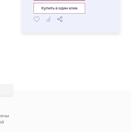
Купить в один клик
лены
ой