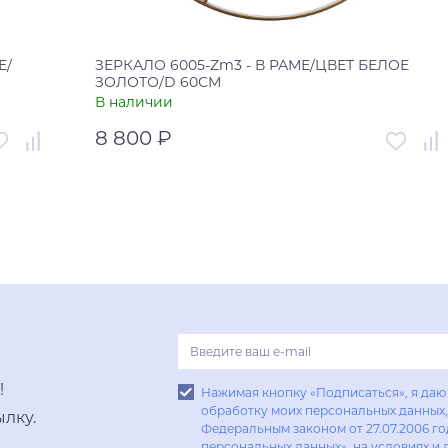
Е/
ЗЕРКАЛО 6005-Zm3 - В РАМЕ/ЦВЕТ БЕЛОЕ
ЗОЛОТО/D 60СМ
В наличии
8 800 ₽
005560
Артикул
УТ-00005557
Россия
Страна
Россия
В корзину
Купить в один клик
!
Нажимая кнопку «Подписаться», я даю 
обработку моих персональных данных, 
лку.
Федеральным законом от 27.07.2006 г
персональных данных», на условиях и 