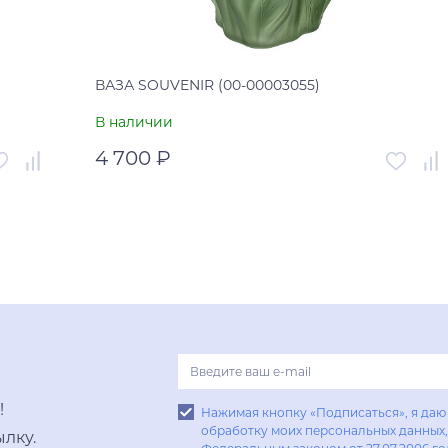
ВАЗА SOUVENIR (00-00003055)
В наличии
4 700 ₽
003056
Артикул
00-00003055
Китай
Страна
Китай
В корзину
Купить в один клик
!
Нажимая кнопку «Подписаться», я даю 
обработку моих персональных данных, 
лку.