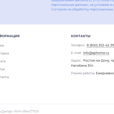
Федеральным законом от 27.07.2006 г
персональных данных», на условиях и 
Согласии на обработку персональных
ФОРМАЦИЯ
КОНТАКТЫ
Телефон:
8 (800) 302-42-39
ии
E-mail:
info@aphome.ru
тавка
Адрес:
Ростов-на-Дону, п
ата
Нагибина 30л
тьи
Режим работы:
Ежедневно 1
такты
«Дилар» ИНН 6164277531