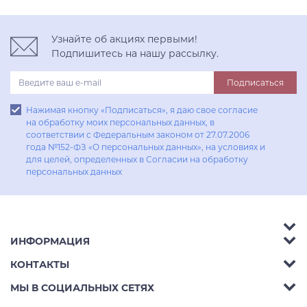
Узнайте об акциях первыми!
Подпишитесь на нашу рассылку.
Подписаться
Нажимая кнопку «Подписаться», я даю свое согласие
на обработку моих персональных данных, в
соответствии с Федеральным законом от 27.07.2006
года №152-ФЗ «О персональных данных», на условиях и
для целей, определенных в Согласии на обработку
персональных данных
ИНФОРМАЦИЯ
Аксессуары
КОНТАКТЫ
Акции
Гостиные
Телефон:
8 (800) 302-42-39
МЫ В СОЦИАЛЬНЫХ СЕТЯХ
Доставка
Кухни