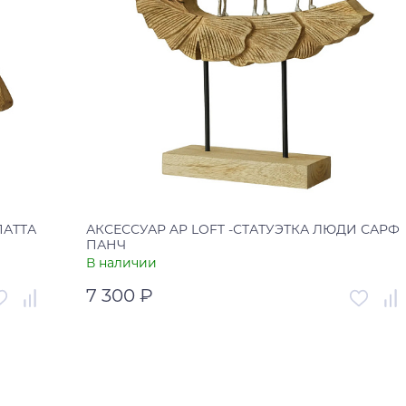
ПАТТА
АКСЕССУАР AP LOFT -СТАТУЭТКА ЛЮДИ САРФ
ПАНЧ
В наличии
7 300 ₽
006077
Артикул
УТ-00006076
Россия
Страна
Россия
В корзину