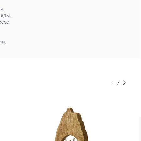
ы.
реды.
ессе
ии.