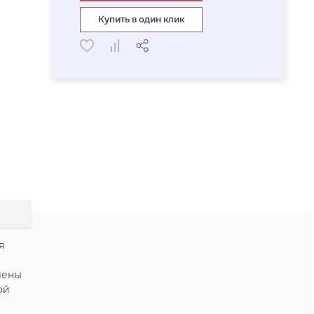
Купить в один клик
я
лены
ой