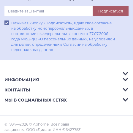
Подписаться
Нажимая кнопку «Подписаться», я даю свое согласие
на обработку моих персональных данных, в
соответствии с Федеральным законом от 27.07.2006
года №152-ФЗ «О персональных данных», на условиях и
для целей, определенных в Согласии на обработку
персональных данных
ИНФОРМАЦИЯ
Аксессуары
КОНТАКТЫ
Акции
Гостиные
Телефон:
8 (800) 302-42-39
МЫ В СОЦИАЛЬНЫХ СЕТЯХ
Доставка
Кухни
E-mail:
info@aphome.ru
Оплата
Кабинеты
Адрес:
Ростов-на-Дону, пр.Михаила Нагибина
© 1994—2026 © Aphome. Все права
Статьи
Малые Формы
30л
защищены. ООО «Дилар» ИНН 6164277531