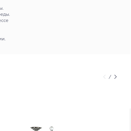
ы.
реды.
ессе
ии.