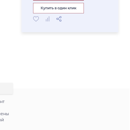
Купить в один клик
нт
лены
ой