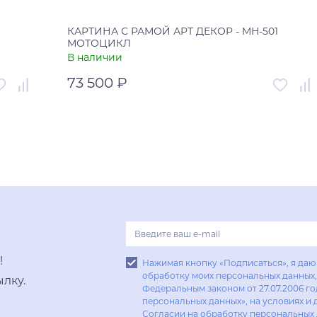
КАРТИНА С РАМОЙ АРТ ДЕКОР - MH-501
МОТОЦИКЛ
В наличии
73 500 ₽
005929
Артикул
УТ-00005928
Россия
Страна
Россия
В корзину
Купить в один клик
!
Нажимая кнопку «Подписаться», я даю 
обработку моих персональных данных, 
лку.
Федеральным законом от 27.07.2006 г
персональных данных», на условиях и 
Согласии на обработку персональных